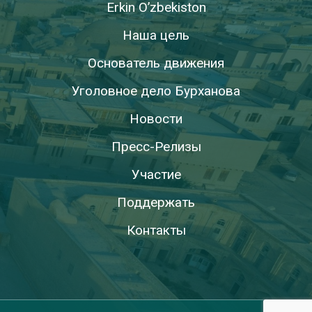
Erkin O’zbekiston
Наша цель
Основатель движения
Уголовное дело Бурханова
Новости
Пресс-Релизы
Участие
Поддержать
Контакты