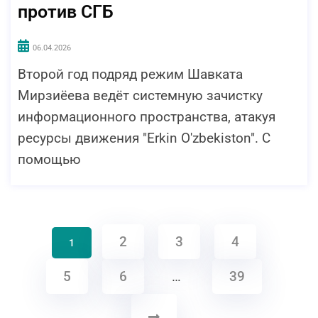
против СГБ
06.04.2026
Второй год подряд режим Шавката
Мирзиёева ведёт системную зачистку
информационного пространства, атакуя
ресурсы движения "Erkin O'zbekiston". С
помощью
2
3
4
1
5
6
…
39