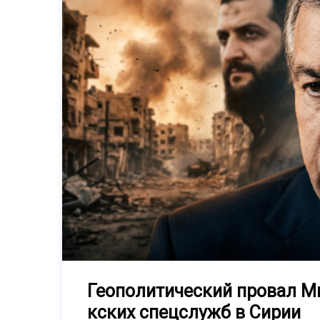
Геополитический провал Ми
кских спецслужб в Сирии