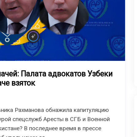
лачей: Палата адвокатов Узбеки
аче взяток
вника Рахманова обнажила капитуляцию
урой спецслужб Аресты в СГБ и Военной
кистане? В последнее время в прессе