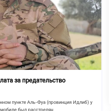
лата за предательство
лённом пункте Аль-Фуа (провинция Идлиб) у
омобиле был расстрелян