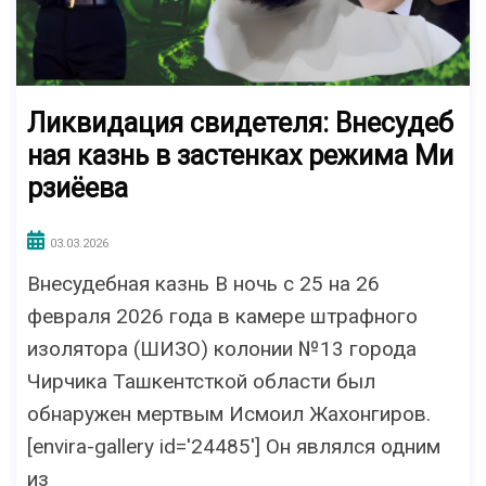
Ликвидация свидетеля: Внесудеб
ная казнь в застенках режима Ми
рзиёева
03.03.2026
Внесудебная казнь В ночь с 25 на 26
февраля 2026 года в камере штрафного
изолятора (ШИЗО) колонии №13 города
Чирчика Ташкентсткой области был
обнаружен мертвым Исмоил Жахонгиров.
[envira-gallery id='24485'] Он являлся одним
из