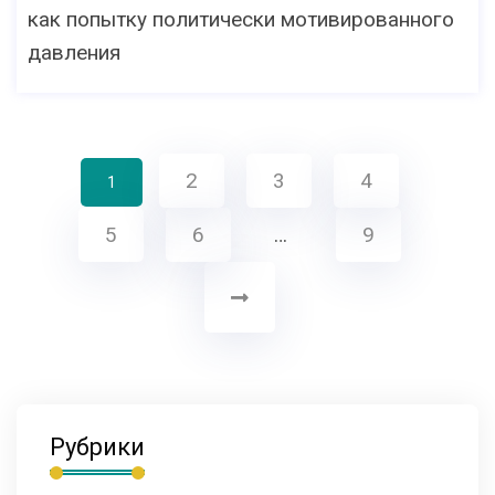
как попытку политически мотивированного
давления
2
3
4
1
5
6
…
9
Рубрики