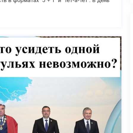
 в форматах "5 + 1" и "тет-а-тет". В день