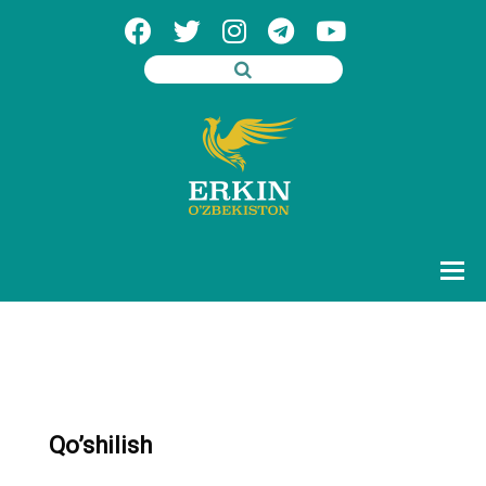
Qo’shilish