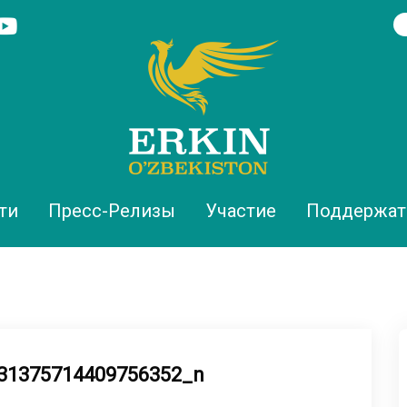
ти
Пресс-Релизы
Участие
Поддержат
31375714409756352_n