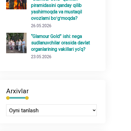
piramidasini qanday qilib
yashirmoqda va mustaqil
ovozlarni boʻgʻmoqda?
26.05.2026
“Glamour Gold” ishi: nega
sudlanuvchilar orasida davlat
organlarining vakillari yo‘q?
23.05.2026
Arxivlar