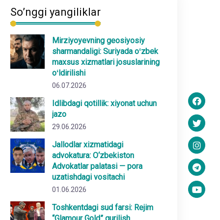
So’nggi yangiliklar
Mirziyoyevning geosiyosiy
sharmandaligi: Suriyada oʻzbek
maxsus xizmatlari josuslarining
oʻldirilishi
06.07.2026
Idlibdagi qotillik: xiyonat uchun
jazo
29.06.2026
Jallodlar xizmatidagi
advokatura: O‘zbekiston
Advokatlar palatasi — pora
uzatishdagi vositachi
01.06.2026
Toshkentdagi sud farsi: Rejim
“Glamour Gold” qurilish