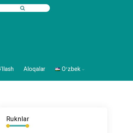
’llash
Aloqalar
Oʻzbek
Ruknlar