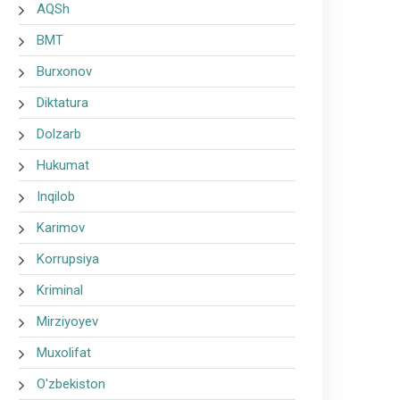
AQSh
BMT
Burxonov
Diktatura
Dolzarb
Hukumat
Inqilob
Karimov
Korrupsiya
Kriminal
Mirziyoyev
Muxolifat
O'zbekiston