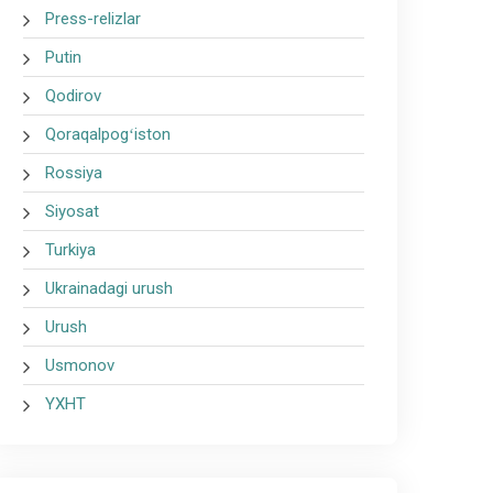
Press-relizlar
Putin
Qodirov
Qoraqalpogʻiston
Rossiya
Siyosat
Turkiya
Ukrainadagi urush
Urush
Usmonov
YXHT