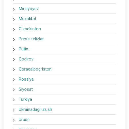
Mirziyoyev
Muxolifat
O'zbekiston
Press-relizlar
Putin
Qodirov
Qoraqalpogʻiston
Rossiya
Siyosat
Turkiya
Ukrainadagi urush
Urush