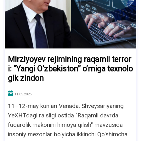
Mirziyoyev rejimining raqamli terror
i: “Yangi O‘zbekiston” o‘rniga texnolo
gik zindon
11.05.2026
11–12-may kunlari Venada, Shveysariyaning
YeXHTdagi raisligi ostida "Raqamli davrda
fuqarolik makonini himoya qilish" mavzusida
insoniy mezonlar bo‘yicha ikkinchi Qo‘shimcha