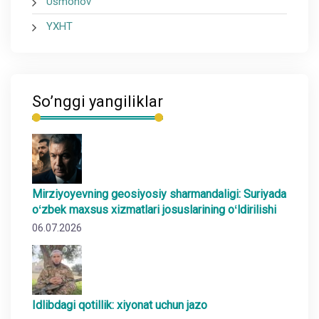
Usmonov
YXHT
So’nggi yangiliklar
Mirziyoyevning geosiyosiy sharmandaligi: Suriyada
oʻzbek maxsus xizmatlari josuslarining oʻldirilishi
06.07.2026
Idlibdagi qotillik: xiyonat uchun jazo