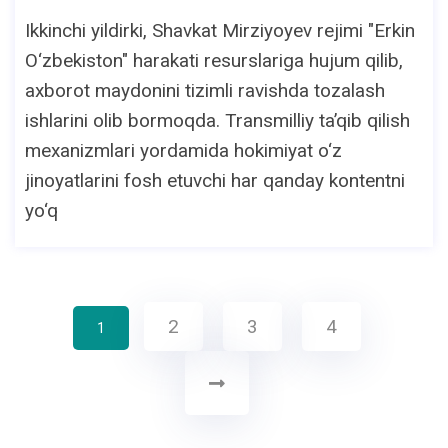
Ikkinchi yildirki, Shavkat Mirziyoyev rejimi "Erkin
O‘zbekiston" harakati resurslariga hujum qilib,
axborot maydonini tizimli ravishda tozalash
ishlarini olib bormoqda. Transmilliy ta’qib qilish
mexanizmlari yordamida hokimiyat o‘z
jinoyatlarini fosh etuvchi har qanday kontentni
yo‘q
2
3
4
1