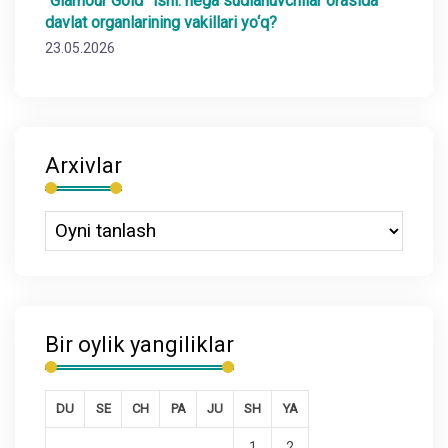
“Glamour Gold” ishi: nega sudlanuvchilar orasida
davlat organlarining vakillari yo‘q?
23.05.2026
Arxivlar
Bir oylik yangiliklar
DU
SE
CH
PA
JU
SH
YA
1
2