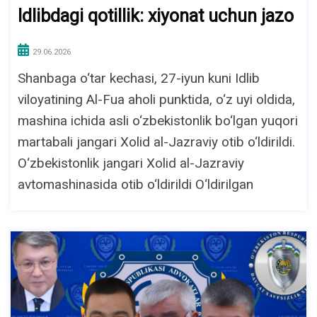
Idlibdagi qotillik: xiyonat uchun jazo
29.06.2026
Shanbaga o‘tar kechasi, 27-iyun kuni Idlib
viloyatining Al-Fua aholi punktida, o‘z uyi oldida,
mashina ichida asli o‘zbekistonlik bo‘lgan yuqori
martabali jangari Xolid al-Jazraviy otib o‘ldirildi.
O‘zbekistonlik jangari Xolid al-Jazraviy
avtomashinasida otib o‘ldirildi O‘ldirilgan