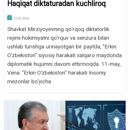
Haqiqat diktaturadan kuchliroq
12.05.2026
Shavkat Mirziyoyevning qo‘rqoq diktatorlik
rejimi hokimiyatni qo‘rquv va senzura bilan
ushlab turishga urinayotgan bir paytda, "Erkin
O’zbekiston" siyosiy harakati xalqaro maydonda
diplomatik hujumni davom ettirmoqda. 11-may,
Vena: "Erkin O’zbekiston" harakati Insoniy
mezonlar bo‘yicha