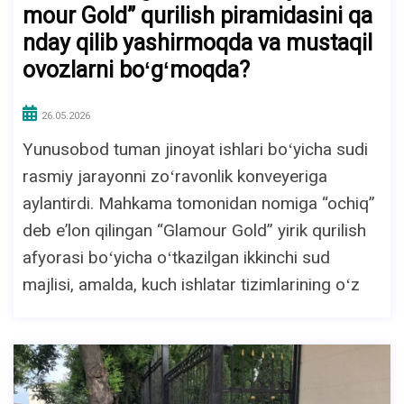
mour Gold” qurilish piramidasini qa
nday qilib yashirmoqda va mustaqil
ovozlarni boʻgʻmoqda?
26.05.2026
Yunusobod tuman jinoyat ishlari boʻyicha sudi
rasmiy jarayonni zoʻravonlik konveyeriga
aylantirdi. Mahkama tomonidan nomiga “ochiq”
deb eʼlon qilingan “Glamour Gold” yirik qurilish
afyorasi boʻyicha oʻtkazilgan ikkinchi sud
majlisi, amalda, kuch ishlatar tizimlarining oʻz