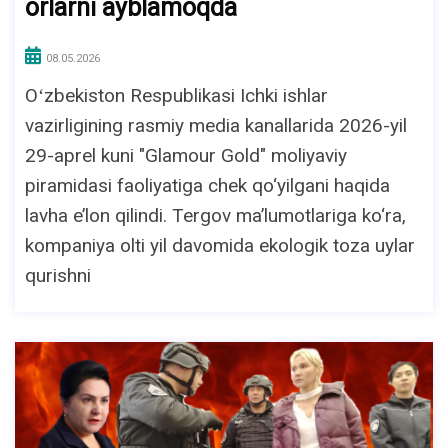
orlarni ayblamoqda
08.05.2026
Oʻzbekiston Respublikasi Ichki ishlar
vazirligining rasmiy media kanallarida 2026-yil
29-aprel kuni "Glamour Gold" moliyaviy
piramidasi faoliyatiga chek qo‘yilgani haqida
lavha e’lon qilindi. Tergov ma’lumotlariga ko‘ra,
kompaniya olti yil davomida ekologik toza uylar
qurishni