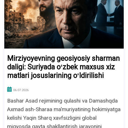
Mirziyoyevning geosiyosiy sharman
daligi: Suriyada oʻzbek maxsus xiz
matlari josuslarining oʻldirilishi
06.07.2026
Bashar Asad rejimining qulashi va Damashqda
Axmad ash-Sharaa maʼmuriyatining hokimiyatga
kelishi Yaqin Sharq xavfsizligini global
miqyosda qayta shakllantirish jarayonini