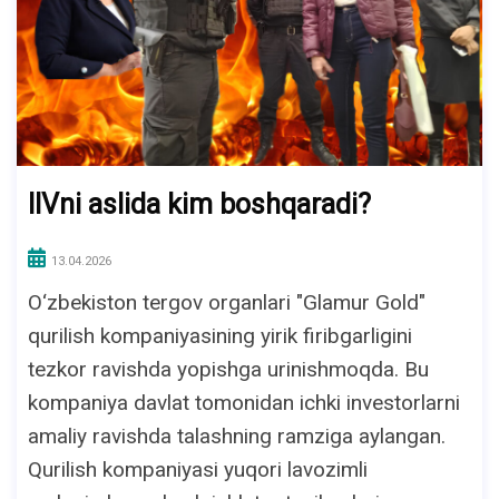
IIVni aslida kim boshqaradi?
13.04.2026
O‘zbekiston tergov organlari "Glamur Gold"
qurilish kompaniyasining yirik firibgarligini
tezkor ravishda yopishga urinishmoqda. Bu
kompaniya davlat tomonidan ichki investorlarni
amaliy ravishda talashning ramziga aylangan.
Qurilish kompaniyasi yuqori lavozimli