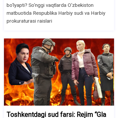
bo‘lyapti? So‘nggi vaqtlarda O‘zbekiston
matbuotida Respublika Harbiy sudi va Harbiy
prokuraturasi raislari
Toshkentdagi sud farsi: Rejim “Gla