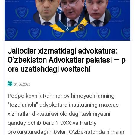
Jallodlar xizmatidagi advokatura:
O‘zbekiston Advokatlar palatasi — p
ora uzatishdagi vositachi
01.06.2026
Podpolkovnik Rahmonov himoyachilarining
"tozalanishi" advokatura institutining maxsus
xizmatlar diktaturasi oldidagi taslimiyatini
qanday ochib berdi? DXX va Harbiy
prokuraturadagi hibslar: O‘zbekistonda nimalar