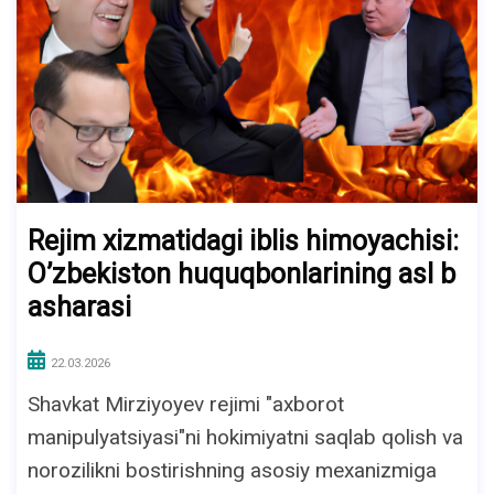
Rejim xizmatidagi iblis himoyachisi:
O’zbekiston huquqbonlarining asl b
asharasi
22.03.2026
Shavkat Mirziyoyev rejimi "axborot
manipulyatsiyasi"ni hokimiyatni saqlab qolish va
norozilikni bostirishning asosiy mexanizmiga