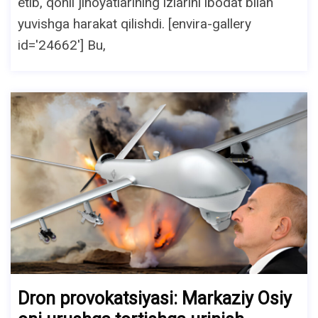
etib, qonli jinoyatlarining izlarini ibodat bilan
yuvishga harakat qilishdi. [envira-gallery
id='24662'] Bu,
Dron provokatsiyasi: Markaziy Osiy