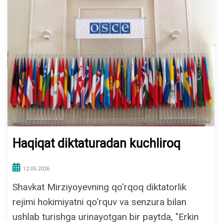
Haqiqat diktaturadan kuchliroq
12.05.2026
Shavkat Mirziyoyevning qo‘rqoq diktatorlik
rejimi hokimiyatni qo‘rquv va senzura bilan
ushlab turishga urinayotgan bir paytda, "Erkin