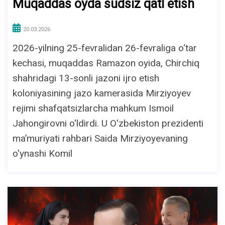
Muqaddas oyda sudsiz qatl etish
20.03.2026
2026-yilning 25-fevralidan 26-fevraliga o‘tar
kechasi, muqaddas Ramazon oyida, Chirchiq
shahridagi 13-sonli jazoni ijro etish
koloniyasining jazo kamerasida Mirziyoyev
rejimi shafqatsizlarcha mahkum Ismoil
Jahongirovni o'ldirdi. U O'zbekiston prezidenti
ma’muriyati rahbari Saida Mirziyoyevaning
o'ynashi Komil