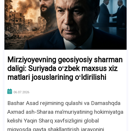
Mirziyoyevning geosiyosiy sharman
daligi: Suriyada oʻzbek maxsus xiz
matlari josuslarining oʻldirilishi
06.07.2026
Bashar Asad rejimining qulashi va Damashqda
Axmad ash-Sharaa maʼmuriyatining hokimiyatga
kelishi Yaqin Sharq xavfsizligini global
miqyosda qayta shakllantirish jarayonini