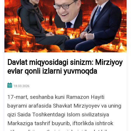
Davlat miqyosidagi sinizm: Mirziyoy
evlar qonli izlarni yuvmoqda
18.03.2026
17-mart, seshanba kuni Ramazon Hayiti
bayrami arafasida Shavkat Mirziyoyev va uning
qizi Saida Toshkentdagi Islom sivilizatsiya
Markaziga tashrif buyurib, iftorlikda ishtirok