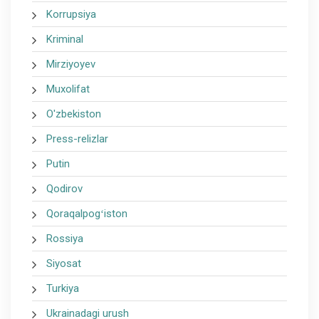
Korrupsiya
Kriminal
Mirziyoyev
Muxolifat
O'zbekiston
Press-relizlar
Putin
Qodirov
Qoraqalpogʻiston
Rossiya
Siyosat
Turkiya
Ukrainadagi urush