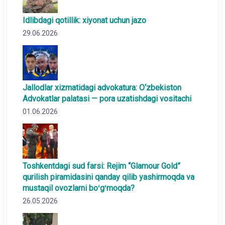
Idlibdagi qotillik: xiyonat uchun jazo
29.06.2026
Jallodlar xizmatidagi advokatura: O‘zbekiston
Advokatlar palatasi — pora uzatishdagi vositachi
01.06.2026
Toshkentdagi sud farsi: Rejim “Glamour Gold”
qurilish piramidasini qanday qilib yashirmoqda va
mustaqil ovozlarni boʻgʻmoqda?
26.05.2026