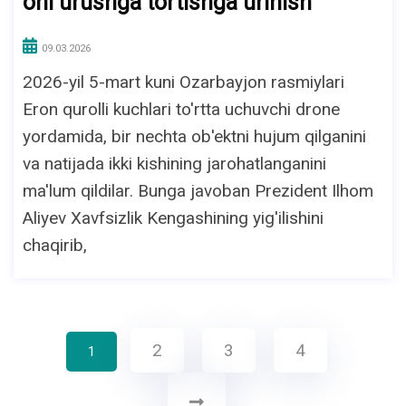
oni urushga tortishga urinish
09.03.2026
2026-yil 5-mart kuni Ozarbayjon rasmiylari
Eron qurolli kuchlari to'rtta uchuvchi drone
yordamida, bir nechta ob'ektni hujum qilganini
va natijada ikki kishining jarohatlanganini
ma'lum qildilar. Bunga javoban Prezident Ilhom
Aliyev Xavfsizlik Kengashining yig'ilishini
chaqirib,
2
3
4
1