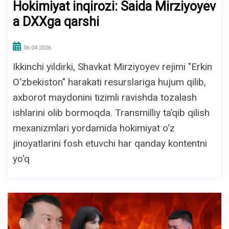
Hokimiyat inqirozi: Saida Mirziyoyev
a DXXga qarshi
06.04.2026
Ikkinchi yildirki, Shavkat Mirziyoyev rejimi "Erkin
O‘zbekiston" harakati resurslariga hujum qilib,
axborot maydonini tizimli ravishda tozalash
ishlarini olib bormoqda. Transmilliy ta’qib qilish
mexanizmlari yordamida hokimiyat o‘z
jinoyatlarini fosh etuvchi har qanday kontentni
yo‘q