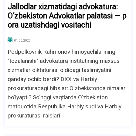
Jallodlar xizmatidagi advokatura:
O‘zbekiston Advokatlar palatasi — p
ora uzatishdagi vositachi
01.06.2026
Podpolkovnik Rahmonov himoyachilarining
"tozalanishi" advokatura institutining maxsus
xizmatlar diktaturasi oldidagi taslimiyatini
qanday ochib berdi? DXX va Harbiy
prokuraturadagi hibslar: O‘zbekistonda nimalar
bo‘lyapti? So‘nggi vaqtlarda O‘zbekiston
matbuotida Respublika Harbiy sudi va Harbiy
prokuraturasi raislari