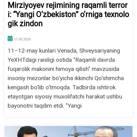
Mirziyoyev rejimining raqamli terror
i: “Yangi O‘zbekiston” o‘rniga texnolo
gik zindon
11.05.2026
11–12-may kunlari Venada, Shveysariyaning
YeXHTdagi raisligi ostida "Raqamli davrda
fuqarolik makonini himoya qilish" mavzusida
insoniy mezonlar bo‘yicha ikkinchi Qo‘shimcha
kengash bo‘lib o‘tmoqda. Tadbirda ishtirok
etayotgan siyosiy muxolifatchi harakat ushbu
bayonotni taqdim etdi. "Yangi