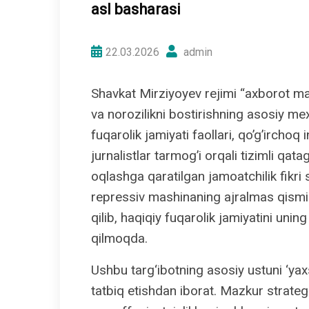
asl basharasi
22.03.2026
admin
Shavkat Mirziyoyev rejimi “axborot man
va norozilikni bostirishning asosiy m
fuqarolik jamiyati faollari, qo’g’irchoq
jurnalistlar tarmog’i orqali tizimli qata
oqlashga qaratilgan jamoatchilik fikr
repressiv mashinaning ajralmas qismig
qilib, haqiqiy fuqarolik jamiyatini unin
qilmoqda.
Ushbu targ‘ibotning asosiy ustuni ‘ya
tatbiq etishdan iborat. Mazkur strateg