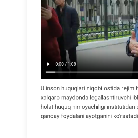
U inson huquqlari niqobi ostida rejim
xalqaro maydonda legallashtiruvchi ib
holat huquq himoyachiligi institutidan 
qanday foydalanilayotganini ko’rsatadi