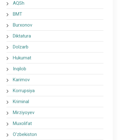
AQSh
BMT
Burxonov
Diktatura
Dolzarb
Hukumat
Inqilob
Karimov
Korrupsiya
Kriminal
Mirziyoyev
Muxolifat
O'zbekiston