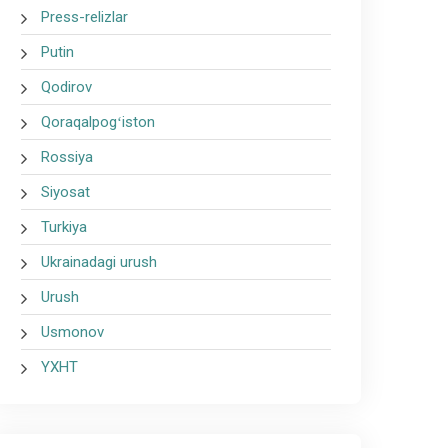
Press-relizlar
Putin
Qodirov
Qoraqalpogʻiston
Rossiya
Siyosat
Turkiya
Ukrainadagi urush
Urush
Usmonov
YXHT