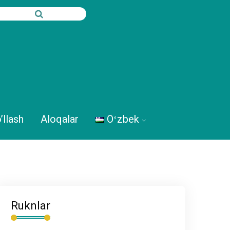
’llash
Aloqalar
Oʻzbek
Ruknlar