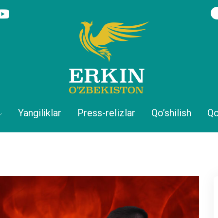
Yangiliklar
Press-relizlar
Qo’shilish
Qo