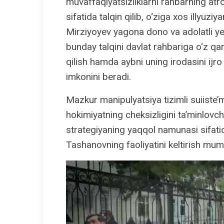
muvaffaqiyatsizliklarni rahbarning atrof
sifatida talqin qilib, o‘ziga xos illyuzi
Mirziyoyev yagona dono va adolatli ye
bunday talqini davlat rahbariga o‘z qa
qilish hamda aybni uning irodasini ijro
imkonini beradi.
Mazkur manipulyatsiya tizimli suiiste’m
hokimiyatning cheksizligini ta’minlovch
strategiyaning yaqqol namunasi sifati
Tashanovning faoliyatini keltirish mum