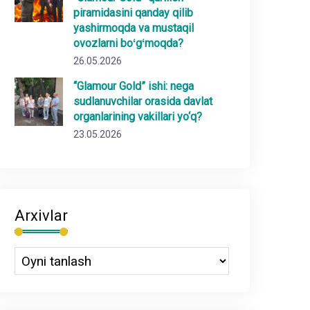
piramidasini qanday qilib
yashirmoqda va mustaqil
ovozlarni boʻgʻmoqda?
26.05.2026
“Glamour Gold” ishi: nega
sudlanuvchilar orasida davlat
organlarining vakillari yo‘q?
23.05.2026
Arxivlar