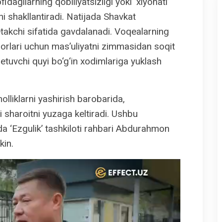
idagilarning qobiliyatsizligi yoki ‘xiyonati’
yani shakllantiradi. Natijada Shavkat
takchi sifatida gavdalanadi. Voqealarning
rorlari uchun mas’uliyatni zimmasidan soqit
 etuvchi quyi bo‘g‘in xodimlariga yuklash
olliklarni yashirish barobarida,
i sharoitni yuzaga keltiradi. Ushbu
da ‘Ezgulik’ tashkiloti rahbari Abdurahmon
kin.