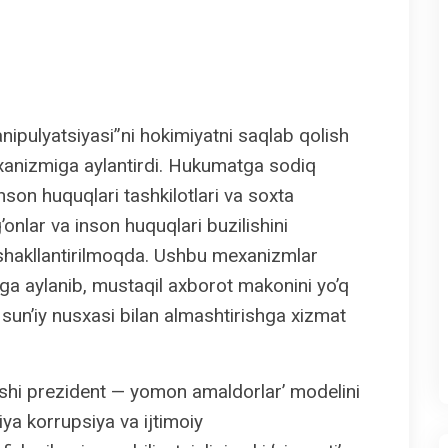
ipulyatsiyasi”ni hokimiyatni saqlab qolish
exanizmiga aylantirdi. Hukumatga sodiq
 inson huquqlari tashkilotlari va soxta
g’onlar va inson huquqlari buzilishini
i shakllantirilmoqda. Ushbu mexanizmlar
a aylanib, mustaqil axborot makonini yo’q
g sun’iy nusxasi bilan almashtirishga xizmat
xshi prezident — yomon amaldorlar’ modelini
iya korrupsiya va ijtimoiy