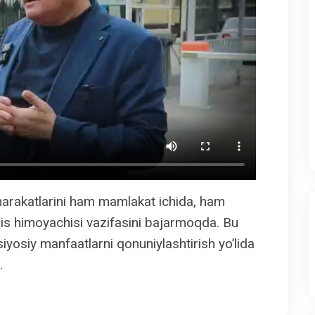
 harakatlarini ham mamlakat ichida, ham
lis himoyachisi vazifasini bajarmoqda. Bu
siyosiy manfaatlarni qonuniylashtirish yo’lida
.