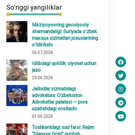
So’nggi yangiliklar
Mirziyoyevning geosiyosiy
sharmandaligi: Suriyada oʻzbek
maxsus xizmatlari josuslarining
oʻldirilishi
06.07.2026
Idlibdagi qotillik: xiyonat uchun
jazo
29.06.2026
Jallodlar xizmatidagi
advokatura: O‘zbekiston
Advokatlar palatasi — pora
uzatishdagi vositachi
01.06.2026
Toshkentdagi sud farsi: Rejim
“Glamour Gold” qurilish