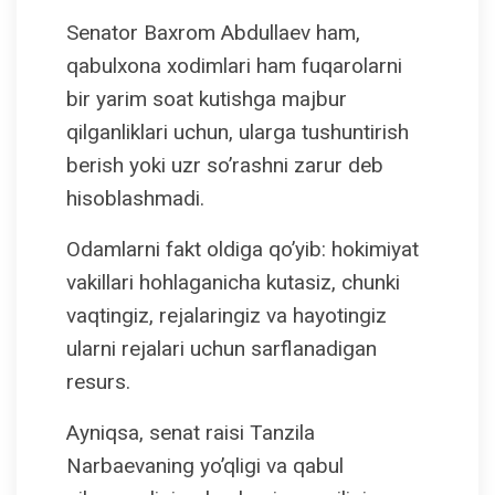
Senator Baxrom Abdullaev ham,
qabulxona xodimlari ham fuqarolarni
bir yarim soat kutishga majbur
qilganliklari uchun, ularga tushuntirish
berish yoki uzr so’rashni zarur deb
hisoblashmadi.
Odamlarni fakt oldiga qo’yib: hokimiyat
vakillari hohlaganicha kutasiz, chunki
vaqtingiz, rejalaringiz va hayotingiz
ularni rejalari uchun sarflanadigan
resurs.
Ayniqsa, senat raisi Tanzila
Narbaevaning yo’qligi va qabul