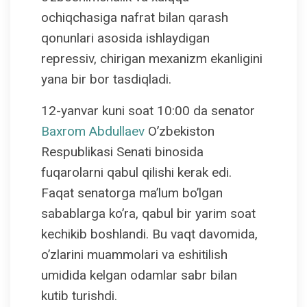
ochiqchasiga nafrat bilan qarash
qonunlari asosida ishlaydigan
repressiv, chirigan mexanizm ekanligini
yana bir bor tasdiqladi.
12-yanvar kuni soat 10:00 da senator
Baxrom Abdullaev
O’zbekiston
Respublikasi Senati binosida
fuqarolarni qabul qilishi kerak edi.
Faqat senatorga ma’lum bo’lgan
sabablarga ko’ra, qabul bir yarim soat
kechikib boshlandi. Bu vaqt davomida,
o’zlarini muammolari va eshitilish
umidida kelgan odamlar sabr bilan
kutib turishdi.