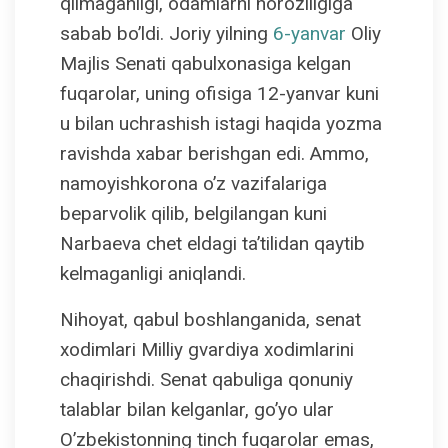
qilmaganligi, odamlarni noroziligiga
sabab bo’ldi. Joriy yilning
6-yanvar
Oliy
Majlis Senati qabulxonasiga kelgan
fuqarolar, uning ofisiga 12-yanvar kuni
u bilan uchrashish istagi haqida yozma
ravishda xabar berishgan edi. Ammo,
namoyishkorona o’z vazifalariga
beparvolik qilib, belgilangan kuni
Narbaeva chet eldagi ta’tilidan qaytib
kelmaganligi aniqlandi.
Nihoyat, qabul boshlanganida, senat
xodimlari Milliy gvardiya xodimlarini
chaqirishdi. Senat qabuliga qonuniy
talablar bilan kelganlar, go’yo ular
O’zbekistonning tinch fuqarolar emas,