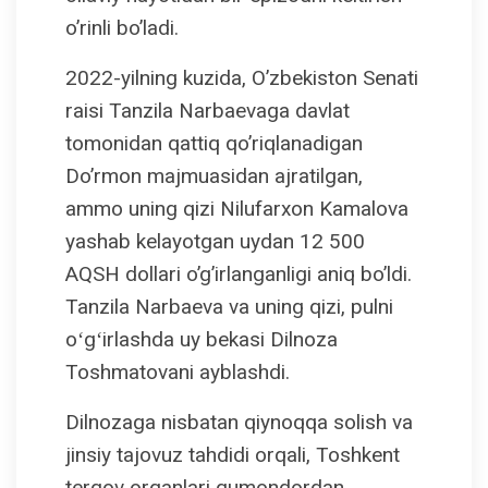
o’rinli bo’ladi.
2022-yilning kuzida, O’zbekiston Senati
raisi Tanzila Narbaevaga davlat
tomonidan qattiq qo’riqlanadigan
Do’rmon majmuasidan ajratilgan,
ammo uning qizi Nilufarxon Kamalova
yashab kelayotgan uydan 12 500
AQSH dollari o’g’irlanganligi aniq bo’ldi.
Tanzila Narbaeva va uning qizi, pulni
oʻgʻirlashda uy bekasi Dilnoza
Toshmatovani ayblashdi.
Dilnozaga nisbatan qiynoqqa solish va
jinsiy tajovuz tahdidi orqali, Toshkent
tergov organlari gumondordan