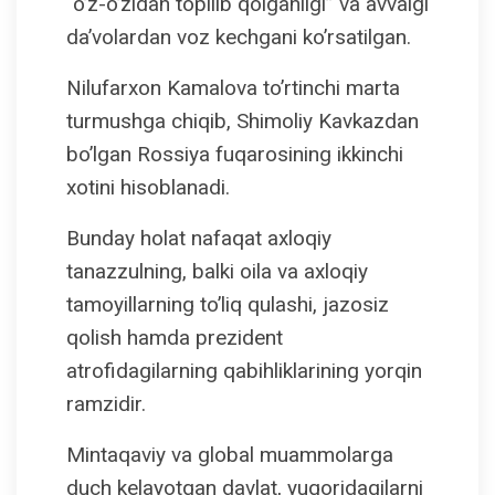
“o’z-o’zidan topilib qolganligi” va avvalgi
da’volardan voz kechgani ko’rsatilgan.
Nilufarxon Kamalova to’rtinchi marta
turmushga chiqib, Shimoliy Kavkazdan
bo’lgan Rossiya fuqarosining ikkinchi
xotini hisoblanadi.
Bunday holat nafaqat axloqiy
tanazzulning, balki oila va axloqiy
tamoyillarning to’liq qulashi, jazosiz
qolish hamda prezident
atrofidagilarning qabihliklarining yorqin
ramzidir.
Mintaqaviy va global muammolarga
duch kelayotgan davlat, yuqoridagilarni