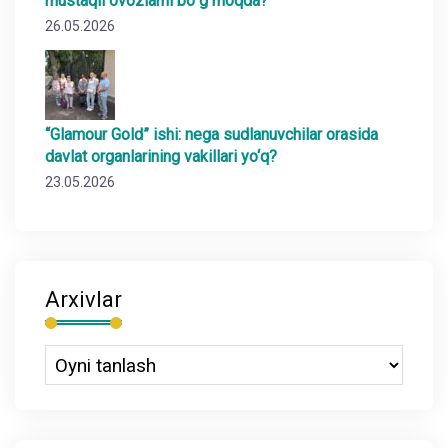
mustaqil ovozlarni boʻgʻmoqda?
26.05.2026
“Glamour Gold” ishi: nega sudlanuvchilar orasida
davlat organlarining vakillari yo‘q?
23.05.2026
Arxivlar