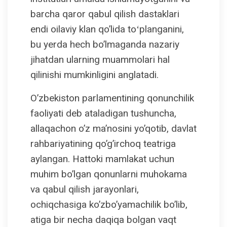
barcha qaror qabul qilish dastaklari
endi oilaviy klan qo’lida toʻplanganini,
bu yerda hech bo’lmaganda nazariy
jihatdan ularning muammolari hal
qilinishi mumkinligini anglatadi.
O’zbekiston parlamentining qonunchilik
faoliyati deb ataladigan tushuncha,
allaqachon o’z ma’nosini yo’qotib, davlat
rahbariyatining qo’g’irchoq teatriga
aylangan. Hattoki mamlakat uchun
muhim bo’lgan qonunlarni muhokama
va qabul qilish jarayonlari,
ochiqchasiga ko’zbo’yamachilik bo’lib,
atiga bir necha daqiqa bolgan vaqt