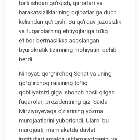
tortilishdan qo’rqish, qarorlari va
harakatsizliklarining oqibatlariga duch
kelishdan qo’rqish. Bu qo’rquv jazosizlik
va fuqarolarning ehtiyojlariga to’liq
e’tibor bermaslikka asoslangan
byurokratik tizimning mohiyatini ochib
berdi.
Nihoyat, qoʻgʻirchoq Senat va uning
qoʻgʻirchoq raisining toʻliq
qobiliyatsizligiga ishonch hosil qilgan
fuqarolar, prezidentning qizi Saida
Mirziyoyevaga o’zlarining yozma
murojaatlarini yuborishdi. Ularni bu
murojaati, mamlakatda davlat
institutlari amalda ishlamayotganini va