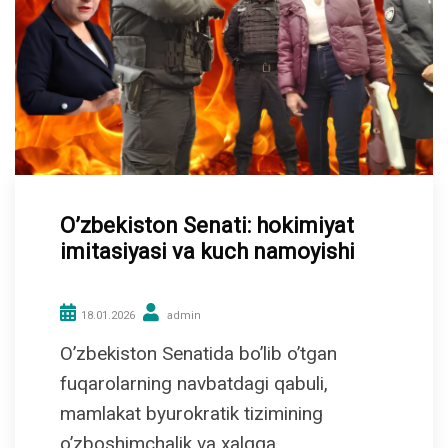
O’zbekiston Senati: hokimiyat
imitasiyasi va kuch namoyishi
18.01.2026
admin
O’zbekiston Senatida bo’lib o’tgan
fuqarolarning navbatdagi qabuli,
mamlakat byurokratik tizimining
o’zboshimchalik va xalqqa