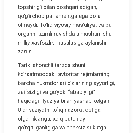
topshirig’i bilan boshqariladigan,
qo’g’irchoq parlamentga ega bo’la
olmaydi. To’liq siyosiy mas’uliyat va bu
organni tizimli ravishda almashtirilishi,
milliy xavfsizlik masalasiga aylanishi
zarur.
Tarix ishonchli tarzda shuni
ko’rsatmoqdaki: avtoritar rejimlarning
barcha hukmdorlari o’zlarining ayyorligi,
zaifsizligi va go’yoki “abadiyligi”
haqidagi illyuziya bilan yashab kelgan.
Ular vaziyatni to’liq nazorat ostiga
olganliklariga, xalq butunlay
qo’rqitilganligiga va cheksiz sukutga