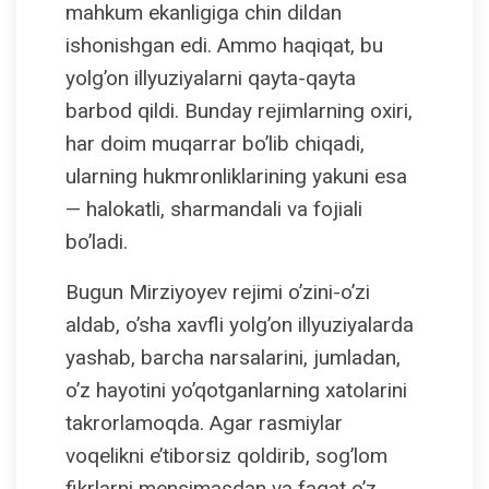
mahkum ekanligiga chin dildan
ishonishgan edi. Ammo haqiqat, bu
yolg’on illyuziyalarni qayta-qayta
barbod qildi. Bunday rejimlarning oxiri,
har doim muqarrar bo’lib chiqadi,
ularning hukmronliklarining yakuni esa
— halokatli, sharmandali va fojiali
bo’ladi.
Bugun Mirziyoyev rejimi o’zini-o’zi
aldab, o’sha xavfli yolg’on illyuziyalarda
yashab, barcha narsalarini, jumladan,
o’z hayotini yo’qotganlarning xatolarini
takrorlamoqda. Agar rasmiylar
voqelikni e’tiborsiz qoldirib, sog’lom
fikrlarni mensimasdan va faqat o’z