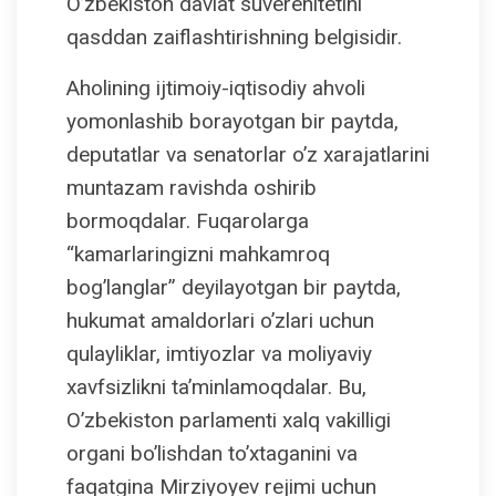
O’zbekiston davlat suverenitetini
qasddan zaiflashtirishning belgisidir.
Aholining ijtimoiy-iqtisodiy ahvoli
yomonlashib borayotgan bir paytda,
deputatlar va senatorlar o’z xarajatlarini
muntazam ravishda oshirib
bormoqdalar. Fuqarolarga
“kamarlaringizni mahkamroq
bog’langlar” deyilayotgan bir paytda,
hukumat amaldorlari o’zlari uchun
qulayliklar, imtiyozlar va moliyaviy
xavfsizlikni ta’minlamoqdalar. Bu,
O’zbekiston parlamenti xalq vakilligi
organi bo’lishdan to’xtaganini va
faqatgina Mirziyoyev rejimi uchun