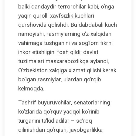
balki qandaydir terrorchilar kabi, o’nga
yaqin qurolli xavfsizlik kuchlari
qurshovida qolishdi. Bu dabdabali kuch
namoyishi, rasmiylarning o’z xalqidan
vahimaga tushganini va sog’lom fikrni
inkor etishligini fosh qildi: davlat
tuzilmalari masxarabozlikga aylandi,
O’zbekiston xalqiga xizmat qilishi kerak
bo’lgan rasmiylar, ulardan qo’rqib
kelmoqda.
Tashrif buyuruvchilar, senatorlarning
ko’zlarida qo’rquv yaqqol ko’rinib
turganini ta’kidladilar – so’roq
qilinishdan qo’rqish, javobgarlikka