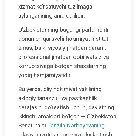
xizmat ko’rsatuvchi tuzilmaga
aylanganining aniq dalilidir.
O’zbekistonning bugungi parlamenti
qonun chiqaruvchi hokimiyat instituti
emas, balki siyosiy jihatdan qaram,
professional jihatdan qobiliyatsiz va
korruptsiyaga botgan shaxslarning
yopiq hamjamiyatidir.
Bu yerda, oliy hokimiyat vakilining
axloqiy tanazzuli va pastkashlik
darajasini qo’rsatish uchun, davlatning
ikkinchi amaldori bo’lgan — O’zbekiston
Senati raisi
Tanzila Narbayevaning
oilaviy hayotidan bir epizodni keltirish