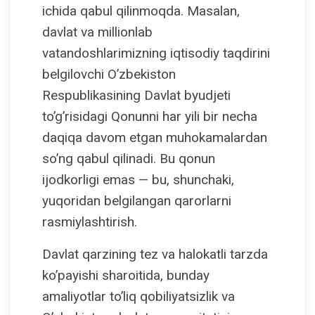
ichida qabul qilinmoqda. Masalan,
davlat va millionlab
vatandoshlarimizning iqtisodiy taqdirini
belgilovchi O’zbekiston
Respublikasining Davlat byudjeti
to’g’risidagi Qonunni har yili bir necha
daqiqa davom etgan muhokamalardan
so’ng qabul qilinadi. Bu qonun
ijodkorligi emas — bu, shunchaki,
yuqoridan belgilangan qarorlarni
rasmiylashtirish.
Davlat qarzining tez va halokatli tarzda
ko’payishi sharoitida, bunday
amaliyotlar to’liq qobiliyatsizlik va