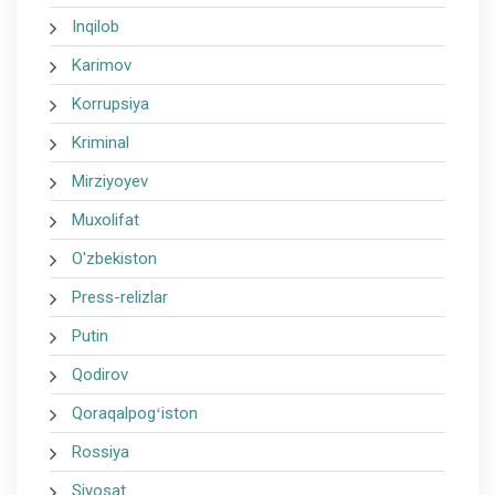
Inqilob
Karimov
Korrupsiya
Kriminal
Mirziyoyev
Muxolifat
O'zbekiston
Press-relizlar
Putin
Qodirov
Qoraqalpogʻiston
Rossiya
Siyosat