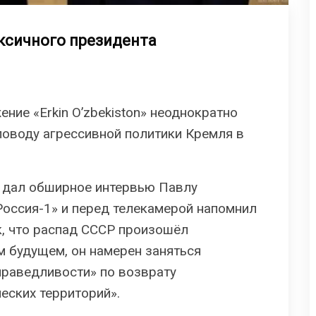
ксичного президента
ние «Erkin O’zbekiston» неоднократно
поводу агрессивной политики Кремля в
н дал обширное интервью Павлу
Россия-1» и перед телекамерой напомнил
, что распад СССР произошёл
м будущем, он намерен заняться
праведливости» по возврату
еских территорий».