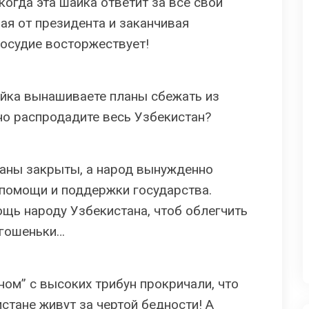
когда эта шайка ответит за все свои
ая от президента и заканчивая
осудие восторжествует!
йка вынашиваете планы сбежать из
но распродадите весь Узбекистан?
раны закрыты, а народ вынужденно
 помощи и поддержки государства.
щь народу Узбекистана, чтоб облегчить
егошеньки…
ном” с высоких трибун прокричали, что
стане живут за чертой бедности! А