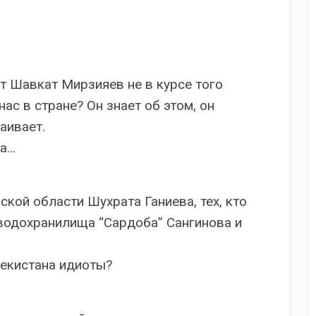
т Шавкат Мирзияев не в курсе того
нас в стране? Он знает об этом, он
раивает.
ва…
кой области Шухрата Ганиева, тех, кто
водохранилища “Сардоба” Сангинова и
бекистана идиоты?