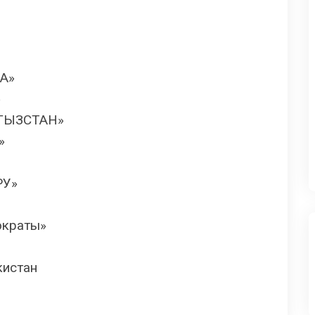
А»
»
РГЫЗСТАН»
»
РУ»
ократы»
кистан