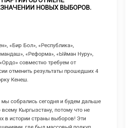
 ПАРТИЙ ОБ ОТМЕНЕ
АЗНАЧЕНИИ НОВЫХ ВЫБОРОВ.
н», «Бир Бол», «Республика»,
Замандаш», «Реформа», «Ыйман Нуру»,
 «Ордо» совместно требуем от
сии отменить результаты прошедших 4
орку Кенеш.
 мы собрались сегодня и будем дальше
 всему Кыргызстану, потому что не
х в истории страны выборов! Эти
шениями, где был массовый подкуп