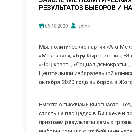
ЗАЯВЛЕНИЕ ПОЛИТИЧЕСКИХ
РЕЗУЛЬТАТОВ ВЫБОРОВ И Н
05.10.2020
admin
Мы, политические партии «Ата Меке
«Мекенчил», «Бүтүн Кыргызстан», «
«Чоң казат», «Социал демократы»,
Центральной избирательной комис
октября 2020 года выборов в Жог
Вместе с тысячами кыргызстанцев,
стоять на площадях в Бишкеке и по
признаем результаты самых грязны
выборы прошли с грубейшими нару