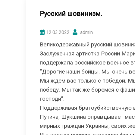
Pусский шовинизм.
12.03.2022
admin
Великодержавный русский шовини
Заслуженная артистка России Мар
поддержала российское военное вт
“Дорогие наши бойцы. Мы очень ве
Мы ждём вас только с победой. М
победу. Мы так же боремся с фаши
господи”.
Поддерживая братоубийственную в
Путина, Шукшина оправдывает мас
мирных граждан Украины, своих же
И в правду русизм, страшнее фаши