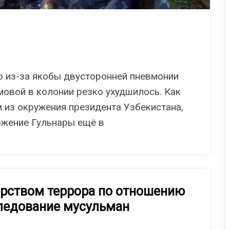
о из-за якобы двусторонней пневмонии
овой в колонии резко ухудшилось. Как
 из окружения президента Узбекистана,
ожение Гульнары ещё в
арством террора по отношению
ледование мусульман