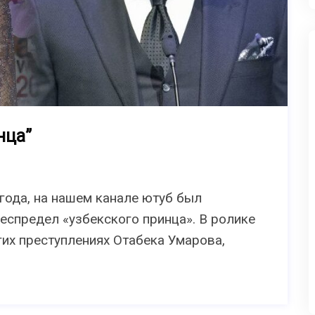
нца”
 года, на нашем канале ютуб был
еспредел «узбекского принца». В ролике
гих преступлениях Отабека Умарова,